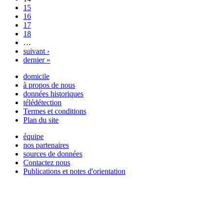
15
16
17
18
…
suivant ›
dernier »
domicile
à propos de nous
données historiques
télédétection
Termes et conditions
Plan du site
équipe
nos partenaires
sources de données
Contactez nous
Publications et notes d'orientation