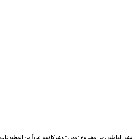
نشر العاملون في مشروع "مورد" وشركاؤهم عدداً من المطبوعات ا