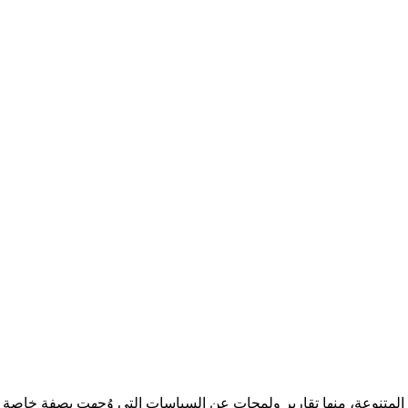
لمتنوعة، منها تقارير ولمحات عن السياسات التي وُجهت بصفة خاصة 