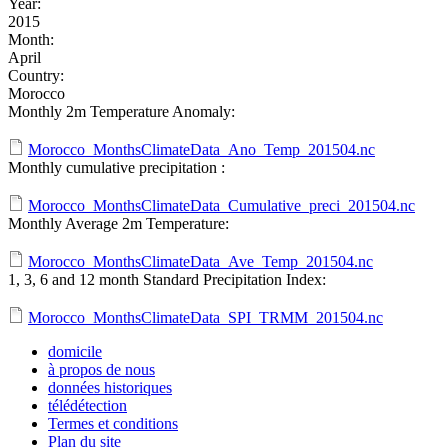
Year:
2015
Month:
April
Country:
Morocco
Monthly 2m Temperature Anomaly:
Morocco_MonthsClimateData_Ano_Temp_201504.nc
Monthly cumulative precipitation :
Morocco_MonthsClimateData_Cumulative_preci_201504.nc
Monthly Average 2m Temperature:
Morocco_MonthsClimateData_Ave_Temp_201504.nc
1, 3, 6 and 12 month Standard Precipitation Index:
Morocco_MonthsClimateData_SPI_TRMM_201504.nc
domicile
à propos de nous
données historiques
télédétection
Termes et conditions
Plan du site