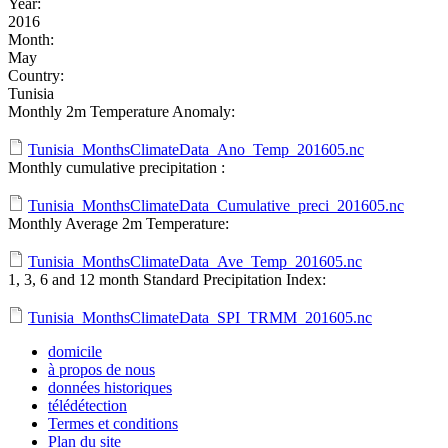
Year:
2016
Month:
May
Country:
Tunisia
Monthly 2m Temperature Anomaly:
Tunisia_MonthsClimateData_Ano_Temp_201605.nc
Monthly cumulative precipitation :
Tunisia_MonthsClimateData_Cumulative_preci_201605.nc
Monthly Average 2m Temperature:
Tunisia_MonthsClimateData_Ave_Temp_201605.nc
1, 3, 6 and 12 month Standard Precipitation Index:
Tunisia_MonthsClimateData_SPI_TRMM_201605.nc
domicile
à propos de nous
données historiques
télédétection
Termes et conditions
Plan du site