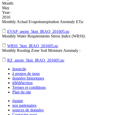
Month:
May
Year:
2016
Monthly Actual Evapotranspiration Anomaly ETa:
EVAP_anom_5km_IRAQ_201605.nc
Monthly Water Requirements Stress Index (WRSI):
WRSI_5km_IRAQ_201605.nc
Monthly Rooting Zone Soil Moisture Anomaly :
RZ_anom_5km_IRAQ_201605.nc
domicile
à propos de nous
données historiques
télédétection
Termes et conditions
Plan du site
équipe
nos partenaires
sources de données
Contactez nous