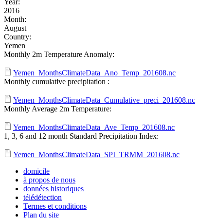
Year:
2016
Month:
August
Country:
Yemen
Monthly 2m Temperature Anomaly:
Yemen_MonthsClimateData_Ano_Temp_201608.nc
Monthly cumulative precipitation :
Yemen_MonthsClimateData_Cumulative_preci_201608.nc
Monthly Average 2m Temperature:
Yemen_MonthsClimateData_Ave_Temp_201608.nc
1, 3, 6 and 12 month Standard Precipitation Index:
Yemen_MonthsClimateData_SPI_TRMM_201608.nc
domicile
à propos de nous
données historiques
télédétection
Termes et conditions
Plan du site