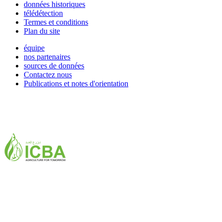
données historiques
télédétection
Termes et conditions
Plan du site
équipe
nos partenaires
sources de données
Contactez nous
Publications et notes d'orientation
ICBA,Academic City
Tel: +971 4 3361100
Fax: +971 4 3361155
Email:
icba@biosaline.org.ae