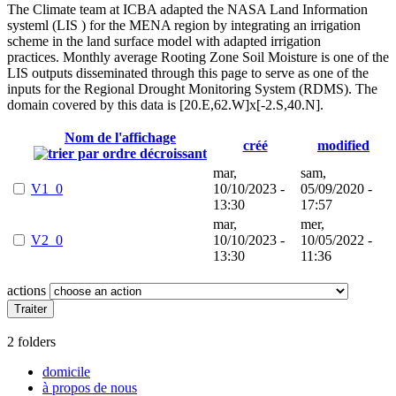
The Climate team at ICBA adapted the NASA Land Information
systeml (LIS ) for the MENA region by integrating an irrigation
scheme in the land surface model with adapted irrigation
practices. Monthly average Rooting Zone Soil Moisture is one of the
LIS outputs disseminated through this page to serve as one of the
inputs for the Regional Drought Monitoring System (RDMS). The
domain covered by this data is [20.E,62.W]x[-2.S,40.N].
Nom de l'affichage
créé
modified
mar,
sam,
V1_0
10/10/2023 -
05/09/2020 -
13:30
17:57
mar,
mer,
V2_0
10/10/2023 -
10/05/2022 -
13:30
11:36
actions
2 folders
domicile
à propos de nous