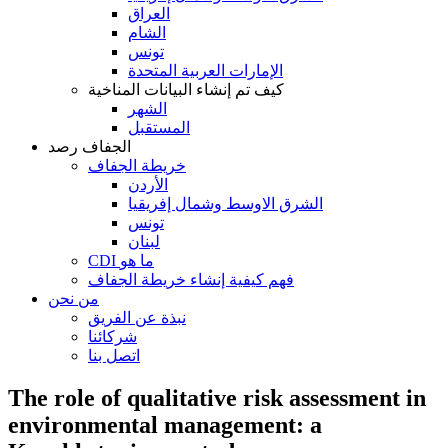
العراق
الشام
تونس
الإمارات العربية المتحدة
كيف تم إنشاء البيانات المناخية
الشهر
المستقبل
الجفاف رصد
خريطة الجفاف
الأردن
الشرق الاوسط وشمال إفريقيا
تونس
لبنان
CDI ما هو
فهم كيفية إنشاء خريطة الجفاف
من نحن
نبذة عن الفريق
شركائنا
اتصل بنا
The role of qualitative risk assessment in
environmental management: a