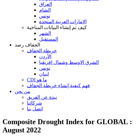
العراق
الشام
تونس
الإمارات العربية المتحدة
كيف تم إنشاء البيانات المناخية
الشهر
المستقبل
الجفاف رصد
خريطة الجفاف
الأردن
الشرق الاوسط وشمال إفريقيا
تونس
لبنان
CDI ما هو
فهم كيفية إنشاء خريطة الجفاف
من نحن
نبذة عن الفريق
شركائنا
اتصل بنا
Composite Drought Index for GLOBAL :
August 2022