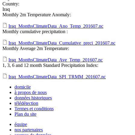
Country:
Iraq
Monthly 2m Temperature Anomaly:
Iraq_MonthsClimateData_Ano_Temp_201607.nc
Monthly cumulative precipitation :
Iraq_MonthsClimateData_Cumulative_preci_201607.nc
Monthly Average 2m Temperature:
Iraq_MonthsClimateData_Ave_Temp_201607.nc
1, 3, 6 and 12 month Standard Precipitation Index:
Iraq_MonthsClimateData_SPI_TRMM_201607.nc
domicile
à propos de nous
données historiques
télédétection
Termes et conditions
Plan du site
équipe
nos partenaires