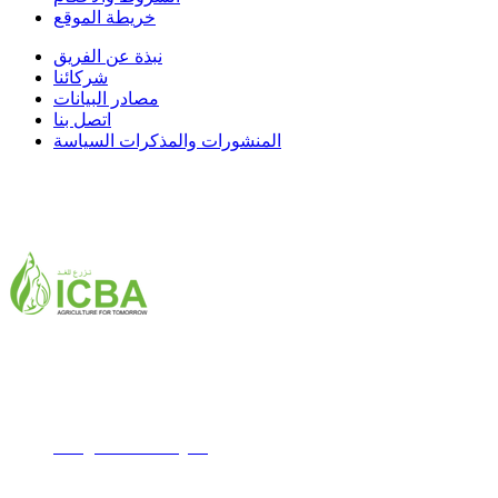
خريطة الموقع
نبذة عن الفريق
شركائنا
مصادر البيانات
اتصل بنا
المنشورات والمذكرات السياسة
ICBA,Academic City
هاتف: +971 4 3361100
فاكس : +971 4 3361155
Email:
icba@biosaline.org.ae