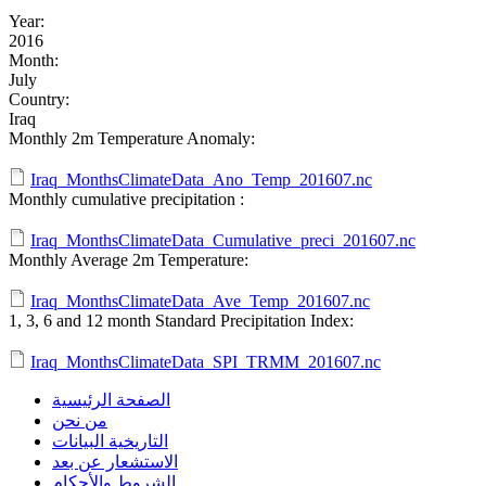
Year:
2016
Month:
July
Country:
Iraq
Monthly 2m Temperature Anomaly:
Iraq_MonthsClimateData_Ano_Temp_201607.nc
Monthly cumulative precipitation :
Iraq_MonthsClimateData_Cumulative_preci_201607.nc
Monthly Average 2m Temperature:
Iraq_MonthsClimateData_Ave_Temp_201607.nc
1, 3, 6 and 12 month Standard Precipitation Index:
Iraq_MonthsClimateData_SPI_TRMM_201607.nc
الصفحة الرئيسية
من نحن
التاريخية البيانات
الاستشعار عن بعد
الشروط والأحكام