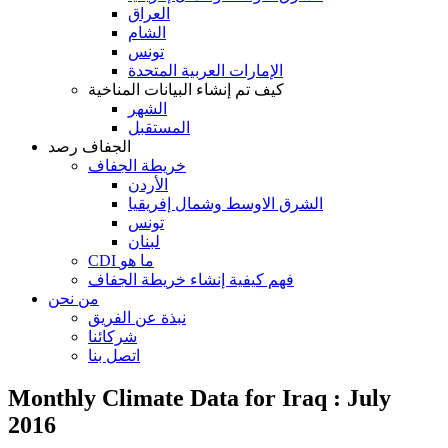
العراق
الشام
تونس
الإمارات العربية المتحدة
كيف تم إنشاء البيانات المناخية
الشهر
المستقبل
الجفاف رصد
خريطة الجفاف
الأردن
الشرق الاوسط وشمال إفريقيا
تونس
لبنان
CDI ما هو
فهم كيفية إنشاء خريطة الجفاف
من نحن
نبذة عن الفريق
شركائنا
اتصل بنا
Monthly Climate Data for Iraq : July
2016